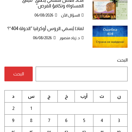
اتحاد العمل النسائي يطلق “ميثاق
المساواة وتكافؤ الفرص”
السؤال الآن
06/08/2026
لماذا يُسمي الروس أوكرانيا “الدولة 404″؟
د. زياد منصور
06/08/2026
البحث
البحث
ن
ث
أرب
خ
ج
س
د
2
1
9
8
7
6
5
4
3