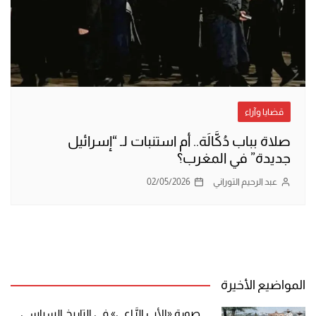
قضايا وآراء
صلاة بباب دُكَّالَة.. أم استنبات لـ “إسرائيل
جديدة” في المغرب؟
عبد الرحيم التوراني
02/05/2026
المواضيع الأخيرة
صورة «الأب الرَّاعي» في التاريخ السياسي