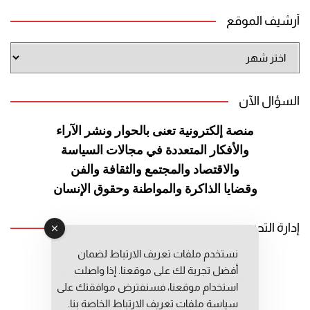
أرشيف الموقع
أرشيف
الموقع
السؤال الآن
منصة إلكترونية تعنى بالحوار ونشر
الآراء
والأفكار المتعددة في مجالات
السياسة
والاقتصاد والمجتمع والثقافة
والفن
وقضايا الذاكرة والمواطنة
وحقوق الإنسان
إدارة التحرير
نستخدم ملفات تعريف الارتباط لضمان
رئيس التحرير: عبد الرحيم التوراني
أفضل تجربة لك على موقعنا. إذا واصلت
رئيس التحرير المساعد: المعطي قبال
استخدام موقعنا، فسنفترض موافقتك على
مديرة التحرير: فاطمة حوحو
سياسة ملفات تعريف الارتباط الخاصة بنا.