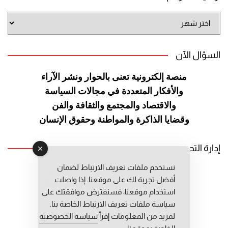
أرشيف
الموقع
السؤال الآن
منصة إلكترونية تعنى بالحوار ونشر
الآراء
والأفكار المتعددة في مجالات
السياسة
والاقتصاد والمجتمع والثقافة
والفن
وقضايا الذاكرة والمواطنة
وحقوق الإنسان
إدارة التحرير
نستخدم ملفات تعريف الارتباط لضمان
رئيس التحرير: عبد الرحيم التوراني
أفضل تجربة لك على موقعنا. إذا واصلت
رئيس التحرير المساعد: المعطي قبال
استخدام موقعنا، فسنفترض موافقتك على
مديرة التحرير: فاطمة حوحو
سياسة ملفات تعريف الارتباط الخاصة بنا.
لمزيد من المعلومات إقرأ
سياسة الخصوصية