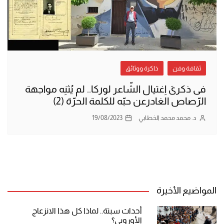
ثقافة وفن
ذاكرة ووثائق
فى ذكرىَ اِغتيال الشّاعر لوركا.. لم يُثنِه مواجهة
الرّصاص الغادرعن حبّه للكلمة الحرّة (2)
د. محمد محمد الخطابي
19/08/2023
المواضيع الأخيرة
أحداث سبتة.. لماذا كل هذا الانزعاج
الأوروبي؟