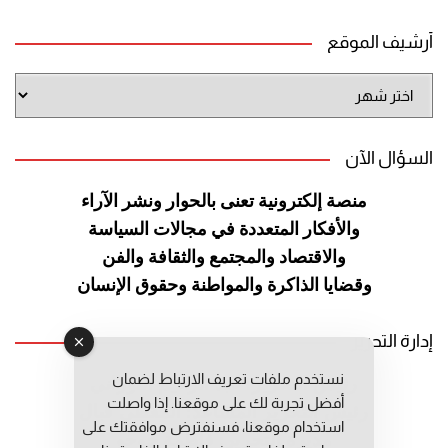
أرشيف الموقع
أرشيف
الموقع
السؤال الآن
منصة إلكترونية تعنى بالحوار ونشر
الآراء
والأفكار المتعددة في مجالات
السياسة
والاقتصاد والمجتمع والثقافة
والفن
وقضايا الذاكرة والمواطنة
وحقوق الإنسان
إدارة التحرير
نستخدم ملفات تعريف الارتباط لضمان
رئيس التحرير: عبد الرحيم التوراني
أفضل تجربة لك على موقعنا. إذا واصلت
رئيس التحرير المساعد: المعطي قبال
استخدام موقعنا، فسنفترض موافقتك على
مديرة التحرير: فاطمة حوحو