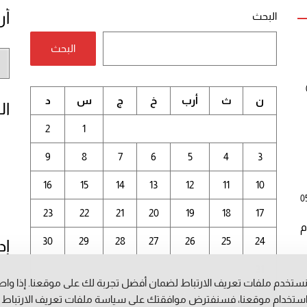
أر
البحث
البحث
أر
الم
ن
ث
أرب
خ
ج
س
د
ال
2
1
9
8
7
6
5
4
3
16
15
14
13
12
11
10
0
23
22
21
20
19
18
17
م
30
29
28
27
26
25
24
إد
31
ستخدم ملفات تعريف الارتباط لضمان أفضل تجربة لك على موقعنا. إذا وا
أغسطس 2026
ستخدام موقعنا، فسنفترض موافقتك على سياسة ملفات تعريف الارتباط