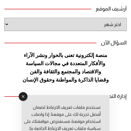
أرشيف الموقع
أرشيف
الموقع
السؤال الآن
منصة إلكترونية تعنى بالحوار ونشر
الآراء
والأفكار المتعددة في مجالات
السياسة
والاقتصاد والمجتمع والثقافة
والفن
وقضايا الذاكرة والمواطنة
وحقوق الإنسان
إدارة التحرير
نستخدم ملفات تعريف الارتباط لضمان
رئيس التحرير: عبد الرحيم التوراني
أفضل تجربة لك على موقعنا. إذا واصلت
رئيس التحرير المساعد: المعطي قبال
استخدام موقعنا، فسنفترض موافقتك على
مديرة التحرير: فاطمة حوحو
سياسة ملفات تعريف الارتباط الخاصة بنا.