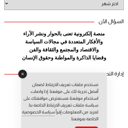
أرشيف
الموقع
السؤال الآن
منصة إلكترونية تعنى بالحوار ونشر
الآراء
والأفكار المتعددة في مجالات
السياسة
والاقتصاد والمجتمع والثقافة
والفن
وقضايا الذاكرة والمواطنة
وحقوق الإنسان
إدارة التحرير
نستخدم ملفات تعريف الارتباط لضمان
رئيس التحرير: عبد الرحيم التوراني
أفضل تجربة لك على موقعنا. إذا واصلت
رئيس التحرير المساعد: المعطي قبال
استخدام موقعنا، فسنفترض موافقتك على
مديرة التحرير: فاطمة حوحو
سياسة ملفات تعريف الارتباط الخاصة بنا.
لمزيد من المعلومات إقرأ
سياسة الخصوصية
الخاصة بموقعنا.