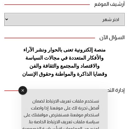
أرشيف الموقع
أرشيف
الموقع
السؤال الآن
منصة إلكترونية تعنى بالحوار ونشر
الآراء
والأفكار المتعددة في مجالات
السياسة
والاقتصاد والمجتمع والثقافة
والفن
وقضايا الذاكرة والمواطنة
وحقوق الإنسان
إدارة التحرير
نستخدم ملفات تعريف الارتباط لضمان
رئيس التحرير: عبد الرحيم التوراني
أفضل تجربة لك على موقعنا. إذا واصلت
رئيس التحرير المساعد: المعطي قبال
استخدام موقعنا، فسنفترض موافقتك على
مديرة التحرير: فاطمة حوحو
سياسة ملفات تعريف الارتباط الخاصة بنا.
لمزيد من المعلومات إقرأ
سياسة الخصوصية