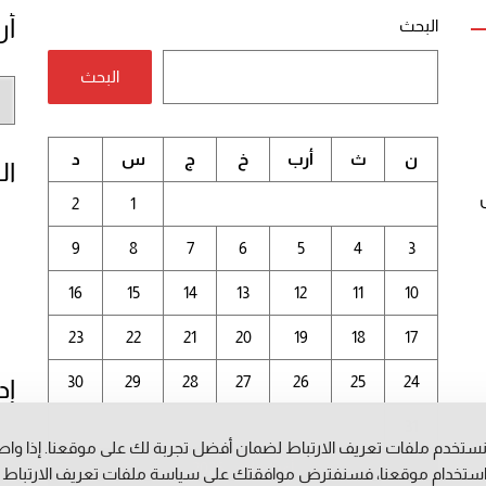
أر
البحث
البحث
أر
الم
ن
ث
أرب
خ
ج
س
د
ال
2
1
9
8
7
6
5
4
3
16
15
14
13
12
11
10
23
22
21
20
19
18
17
30
29
28
27
26
25
24
إد
31
ستخدم ملفات تعريف الارتباط لضمان أفضل تجربة لك على موقعنا. إذا وا
أغسطس 2026
ستخدام موقعنا، فسنفترض موافقتك على سياسة ملفات تعريف الارتباط