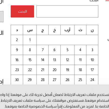
أر
البحث
أر
الم
ن
ث
أرب
خ
ج
س
د
ال
2
1
9
8
7
6
5
4
3
16
15
14
13
12
11
10
23
22
21
20
19
18
17
30
29
28
27
26
25
24
إد
31
ستخدم ملفات تعريف الارتباط لضمان أفضل تجربة لك على موقعنا. إذا وا
أغسطس 2026
ستخدام موقعنا، فسنفترض موافقتك على سياسة ملفات تعريف الارتباط
لخاصة بنا. لمزيد من المعلومات إقرأ
سياسة الخصوصية
الخاصة بموقعنا.