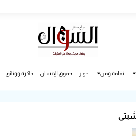
ثقافة وفن
حوار
حقوق الإنسان
ذاكرة ووثائق
راء
سينما
مسرح
َّبتي