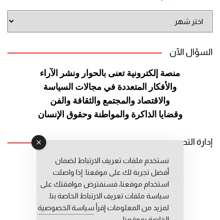
أرشيف
الموقع
السؤال الآن
منصة إلكترونية تعنى بالحوار ونشر
الآراء
والأفكار المتعددة في مجالات
السياسة
والاقتصاد والمجتمع والثقافة
والفن
وقضايا الذاكرة والمواطنة
وحقوق الإنسان
إدارة التحرير
نستخدم ملفات تعريف الارتباط لضمان
رئيس التحرير: عبد الرحيم التوراني
أفضل تجربة لك على موقعنا. إذا واصلت
رئيس التحرير المساعد: المعطي قبال
استخدام موقعنا، فسنفترض موافقتك على
مديرة التحرير: فاطمة حوحو
سياسة ملفات تعريف الارتباط الخاصة بنا.
لمزيد من المعلومات إقرأ
سياسة الخصوصية
الخاصة بموقعنا.