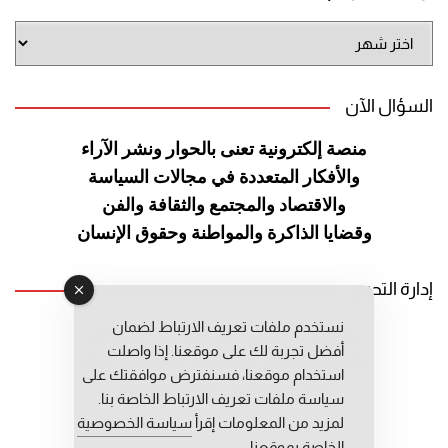
أرشيف
الموقع
السؤال الآن
منصة إلكترونية تعنى بالحوار ونشر
الآراء
والأفكار المتعددة في مجالات
السياسة
والاقتصاد والمجتمع والثقافة
والفن
وقضايا الذاكرة والمواطنة
وحقوق الإنسان
إدارة التحرير
نستخدم ملفات تعريف الارتباط لضمان
رئيس التحرير: عبد الرحيم التوراني
أفضل تجربة لك على موقعنا. إذا واصلت
رئيس التحرير المساعد: المعطي قبال
استخدام موقعنا، فسنفترض موافقتك على
مديرة التحرير: فاطمة حوحو
سياسة ملفات تعريف الارتباط الخاصة بنا.
لمزيد من المعلومات إقرأ
سياسة الخصوصية
الخاصة بموقعنا.