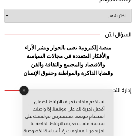
أرشيف
الموقع
السؤال الآن
منصة إلكترونية تعنى بالحوار ونشر
الآراء
والأفكار المتعددة في مجالات
السياسة
والاقتصاد والمجتمع والثقافة
والفن
وقضايا الذاكرة والمواطنة
وحقوق الإنسان
إدارة التحرير
نستخدم ملفات تعريف الارتباط لضمان
رئيس التحرير: عبد الرحيم التوراني
أفضل تجربة لك على موقعنا. إذا واصلت
رئيس التحرير المساعد: المعطي قبال
استخدام موقعنا، فسنفترض موافقتك على
مديرة التحرير: فاطمة حوحو
سياسة ملفات تعريف الارتباط الخاصة بنا.
لمزيد من المعلومات إقرأ
سياسة الخصوصية