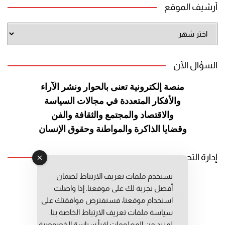
أرشيف الموقع
أرشيف
الموقع
السؤال الآن
منصة إلكترونية تعنى بالحوار ونشر
الآراء
والأفكار المتعددة في مجالات
السياسة
والاقتصاد والمجتمع والثقافة
والفن
وقضايا الذاكرة والمواطنة
وحقوق الإنسان
إدارة التحرير
نستخدم ملفات تعريف الارتباط لضمان
رئيس التحرير: عبد الرحيم التوراني
أفضل تجربة لك على موقعنا. إذا واصلت
رئيس التحرير المساعد: المعطي قبال
استخدام موقعنا، فسنفترض موافقتك على
مديرة التحرير: فاطمة حوحو
سياسة ملفات تعريف الارتباط الخاصة بنا.
لمزيد من المعلومات إقرأ
سياسة الخصوصية