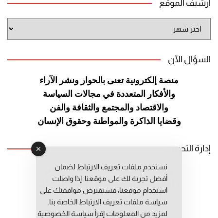
أرشيف الموقع
أرشيف
الموقع
السؤال الآن
منصة إلكترونية تعنى بالحوار ونشر
الآراء
والأفكار المتعددة في مجالات
السياسة
والاقتصاد والمجتمع والثقافة
والفن
وقضايا الذاكرة والمواطنة
وحقوق الإنسان
إدارة التحرير
نستخدم ملفات تعريف الارتباط لضمان
رئيس التحرير: عبد الرحيم التوراني
أفضل تجربة لك على موقعنا. إذا واصلت
رئيس التحرير المساعد: المعطي قبال
استخدام موقعنا، فسنفترض موافقتك على
مديرة التحرير: فاطمة حوحو
سياسة ملفات تعريف الارتباط الخاصة بنا.
لمزيد من المعلومات إقرأ
سياسة الخصوصية