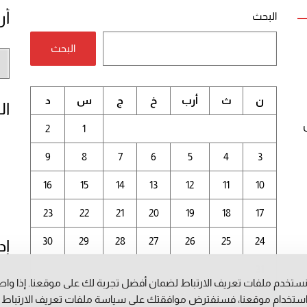
أر
البحث
البحث
أر
الم
ن
ث
أرب
خ
ج
س
د
ال
2
1
9
8
7
6
5
4
3
16
15
14
13
12
11
10
23
22
21
20
19
18
17
30
29
28
27
26
25
24
إد
31
ستخدم ملفات تعريف الارتباط لضمان أفضل تجربة لك على موقعنا. إذا وا
أغسطس 2026
ستخدام موقعنا، فسنفترض موافقتك على سياسة ملفات تعريف الارتباط