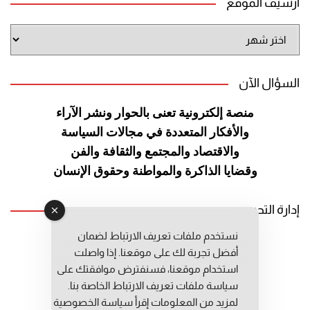
أرشيف الموقع
أرشيف
الموقع
السؤال الآن
منصة إلكترونية تعنى بالحوار ونشر
الآراء
والأفكار المتعددة في مجالات
السياسة
والاقتصاد والمجتمع والثقافة
والفن
وقضايا الذاكرة والمواطنة
وحقوق الإنسان
إدارة التحرير
نستخدم ملفات تعريف الارتباط لضمان
رئيس التحرير: عبد الرحيم التوراني
أفضل تجربة لك على موقعنا. إذا واصلت
رئيس التحرير المساعد: المعطي قبال
استخدام موقعنا، فسنفترض موافقتك على
مديرة التحرير: فاطمة حوحو
سياسة ملفات تعريف الارتباط الخاصة بنا.
لمزيد من المعلومات إقرأ
سياسة الخصوصية