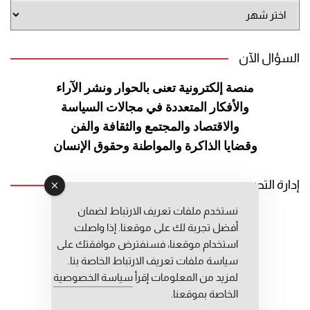
أرشيف
الموقع
السؤال الآن
منصة إلكترونية تعنى بالحوار ونشر
الآراء
والأفكار المتعددة في مجالات
السياسة
والاقتصاد والمجتمع والثقافة
والفن
وقضايا الذاكرة والمواطنة
وحقوق الإنسان
إدارة التحرير
نستخدم ملفات تعريف الارتباط لضمان
رئيس التحرير: عبد الرحيم التوراني
أفضل تجربة لك على موقعنا. إذا واصلت
رئيس التحرير المساعد: المعطي قبال
استخدام موقعنا، فسنفترض موافقتك على
مديرة التحرير: فاطمة حوحو
سياسة ملفات تعريف الارتباط الخاصة بنا.
لمزيد من المعلومات إقرأ
سياسة الخصوصية
الخاصة بموقعنا.