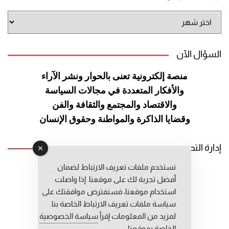
أرشيف
الموقع
السؤال الآن
منصة إلكترونية تعنى بالحوار ونشر
الآراء
والأفكار المتعددة في مجالات
السياسة
والاقتصاد والمجتمع والثقافة
والفن
وقضايا الذاكرة والمواطنة
وحقوق الإنسان
إدارة التحرير
نستخدم ملفات تعريف الارتباط لضمان
رئيس التحرير: عبد الرحيم التوراني
أفضل تجربة لك على موقعنا. إذا واصلت
رئيس التحرير المساعد: المعطي قبال
استخدام موقعنا، فسنفترض موافقتك على
مديرة التحرير: فاطمة حوحو
سياسة ملفات تعريف الارتباط الخاصة بنا.
لمزيد من المعلومات إقرأ
سياسة الخصوصية
الخاصة بموقعنا.