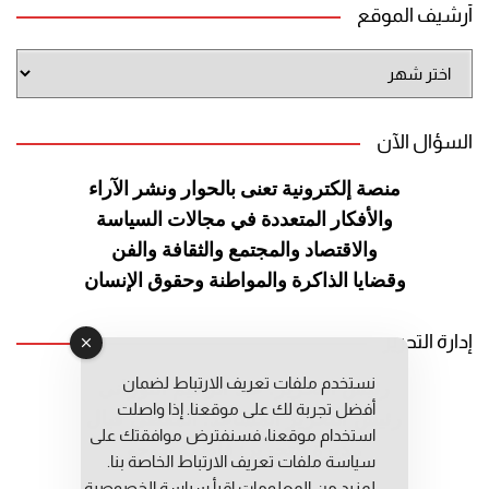
أرشيف الموقع
أرشيف
الموقع
السؤال الآن
منصة إلكترونية تعنى بالحوار ونشر
الآراء
والأفكار المتعددة في مجالات
السياسة
والاقتصاد والمجتمع والثقافة
والفن
وقضايا الذاكرة والمواطنة
وحقوق الإنسان
إدارة التحرير
نستخدم ملفات تعريف الارتباط لضمان
رئيس التحرير: عبد الرحيم التوراني
أفضل تجربة لك على موقعنا. إذا واصلت
رئيس التحرير المساعد: المعطي قبال
استخدام موقعنا، فسنفترض موافقتك على
مديرة التحرير: فاطمة حوحو
سياسة ملفات تعريف الارتباط الخاصة بنا.
لمزيد من المعلومات إقرأ
سياسة الخصوصية