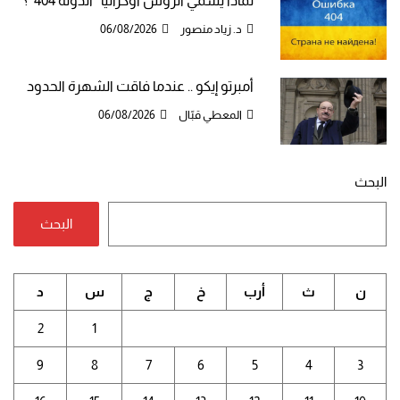
لماذا يُسمي الروس أوكرانيا “الدولة 404″؟
د. زياد منصور
06/08/2026
أمبرتو إيكو .. عندما فاقت الشهرة الحدود
المعطي قبّال
06/08/2026
البحث
البحث
ن
ث
أرب
خ
ج
س
د
2
1
9
8
7
6
5
4
3