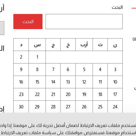
أر
البحث
البحث
أر
الم
0
ن
ث
أرب
خ
ج
س
د
ال
2
1
9
8
7
6
5
4
3
16
15
14
13
12
11
10
23
22
21
20
19
18
17
30
29
28
27
26
25
24
إد
31
ستخدم ملفات تعريف الارتباط لضمان أفضل تجربة لك على موقعنا. إذا وا
أغسطس 2026
ستخدام موقعنا، فسنفترض موافقتك على سياسة ملفات تعريف الارتباط