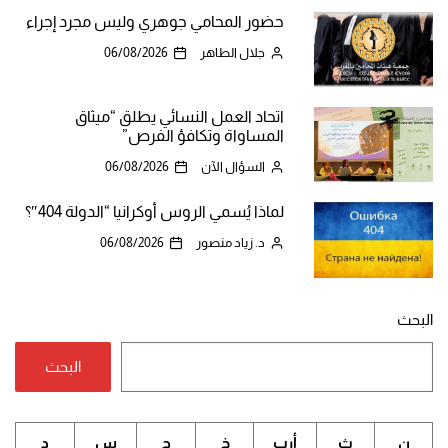
حضور المحامي جوهري وليس مجرد إجراء
جلال الطاهر
06/08/2026
اتحاد العمل النسائي يطلق “ميثاق
المساواة وتكافؤ الفرص”
السؤال الآن
06/08/2026
لماذا يُسمي الروس أوكرانيا “الدولة 404″؟
د. زياد منصور
06/08/2026
البحث
البحث
ن
ث
أرب
خ
ج
س
د