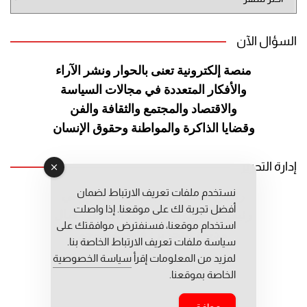
الموقع
السؤال الآن
منصة إلكترونية تعنى بالحوار ونشر
الآراء
والأفكار المتعددة في مجالات
السياسة
والاقتصاد والمجتمع والثقافة
والفن
وقضايا الذاكرة والمواطنة
وحقوق الإنسان
إدارة التحرير
نستخدم ملفات تعريف الارتباط لضمان
رئيس التحرير: عبد الرحيم التوراني
أفضل تجربة لك على موقعنا. إذا واصلت
رئيس التحرير المساعد: المعطي قبال
استخدام موقعنا، فسنفترض موافقتك على
مديرة التحرير: فاطمة حوحو
سياسة ملفات تعريف الارتباط الخاصة بنا.
لمزيد من المعلومات إقرأ
سياسة الخصوصية
الخاصة بموقعنا.