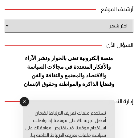
أرشيف الموقع
أرشيف
الموقع
السؤال الآن
منصة إلكترونية تعنى بالحوار ونشر
الآراء
والأفكار المتعددة في مجالات
السياسة
والاقتصاد والمجتمع والثقافة
والفن
وقضايا الذاكرة والمواطنة
وحقوق الإنسان
إدارة التحرير
نستخدم ملفات تعريف الارتباط لضمان
رئيس التحرير: عبد الرحيم التوراني
أفضل تجربة لك على موقعنا. إذا واصلت
رئيس التحرير المساعد: المعطي قبال
استخدام موقعنا، فسنفترض موافقتك على
مديرة التحرير: فاطمة حوحو
سياسة ملفات تعريف الارتباط الخاصة بنا.