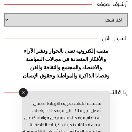
أرشيف الموقع
أرشيف
الموقع
السؤال الآن
منصة إلكترونية تعنى بالحوار ونشر
الآراء
والأفكار المتعددة في مجالات
السياسة
والاقتصاد والمجتمع والثقافة
والفن
وقضايا الذاكرة والمواطنة
وحقوق الإنسان
إدارة التحرير
نستخدم ملفات تعريف الارتباط لضمان
رئيس التحرير: عبد الرحيم التوراني
أفضل تجربة لك على موقعنا. إذا واصلت
رئيس التحرير المساعد: المعطي قبال
استخدام موقعنا، فسنفترض موافقتك على
مديرة التحرير: فاطمة حوحو
سياسة ملفات تعريف الارتباط الخاصة بنا.
لمزيد من المعلومات إقرأ
سياسة الخصوصية