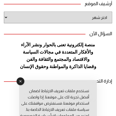
أرشيف الموقع
أرشيف
الموقع
السؤال الآن
منصة إلكترونية تعنى بالحوار ونشر
الآراء
والأفكار المتعددة في مجالات
السياسة
والاقتصاد والمجتمع والثقافة
والفن
وقضايا الذاكرة والمواطنة
وحقوق الإنسان
إدارة التحرير
نستخدم ملفات تعريف الارتباط لضمان
رئيس التحرير: عبد الرحيم التوراني
أفضل تجربة لك على موقعنا. إذا واصلت
رئيس التحرير المساعد: المعطي قبال
استخدام موقعنا، فسنفترض موافقتك على
مديرة التحرير: فاطمة حوحو
سياسة ملفات تعريف الارتباط الخاصة بنا.
لمزيد من المعلومات إقرأ
سياسة الخصوصية