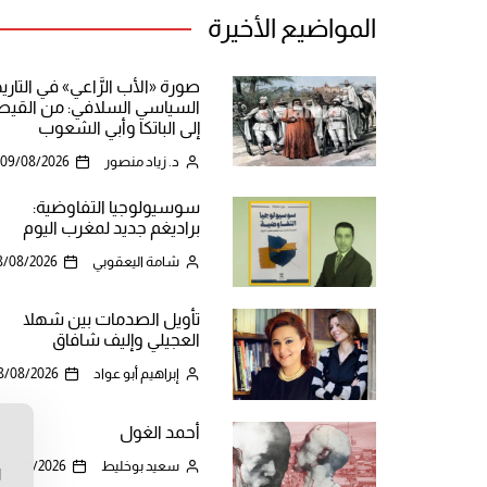
المواضيع الأخيرة
صورة «الأب الرَّاعي» في التاري
السياسي السلافي: من القيص
إلى الباتكا وأبي الشعوب
د. زياد منصور
09/08/2026
سوسيولوجيا التفاوضية:
براديغم جديد لمغرب اليوم
شامة اليعقوبي
8/08/2026
تأويل الصدمات بين شهلا
العجيلي وإليف شافاق
إبراهيم أبو عواد
8/08/2026
أحمد الغول
ن
سعيد بوخليط
08/08/2026
ا