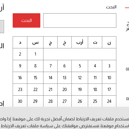
أر
البحث
البحث
خ
أر
ر
الم
ن
ث
أرب
خ
ج
س
د
ال
2
1
9
8
7
6
5
4
3
0
16
15
14
13
12
11
10
23
22
21
20
19
18
17
0
30
29
28
27
26
25
24
إد
31
ستخدم ملفات تعريف الارتباط لضمان أفضل تجربة لك على موقعنا. إذا وا
أغسطس 2026
ستخدام موقعنا، فسنفترض موافقتك على سياسة ملفات تعريف الارتباط