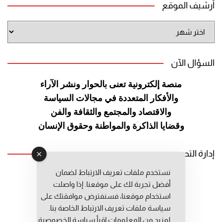
أرشيف الموقع
أرشيف
الموقع
السؤال الآن
منصة إلكترونية تعنى بالحوار ونشر
الآراء
والأفكار المتعددة في مجالات
السياسة
والاقتصاد والمجتمع والثقافة
والفن
وقضايا الذاكرة والمواطنة
وحقوق الإنسان
إدارة التحرير
نستخدم ملفات تعريف الارتباط لضمان
رئيس التحرير: عبد الرحيم التوراني
أفضل تجربة لك على موقعنا. إذا واصلت
رئيس التحرير المساعد: المعطي قبال
استخدام موقعنا، فسنفترض موافقتك على
مديرة التحرير: فاطمة حوحو
سياسة ملفات تعريف الارتباط الخاصة بنا.
لمزيد من المعلومات إقرأ
سياسة الخصوصية