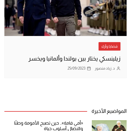
قضايا وآراء
زيلينسكي يختار بين بولندا وألمانيا ويخسر
د. زياد منصور
25/09/2023
المواضيع الأخيرة
«أمي فامة».. حين تصبح الأمومة وطنًا
والنضال أسلوب حياة