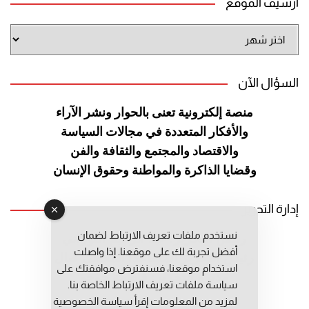
أرشيف الموقع
أرشيف
الموقع
السؤال الآن
منصة إلكترونية تعنى بالحوار ونشر
الآراء
والأفكار المتعددة في مجالات
السياسة
والاقتصاد والمجتمع والثقافة
والفن
وقضايا الذاكرة والمواطنة
وحقوق الإنسان
إدارة التحرير
نستخدم ملفات تعريف الارتباط لضمان
رئيس التحرير: عبد الرحيم التوراني
أفضل تجربة لك على موقعنا. إذا واصلت
رئيس التحرير المساعد: المعطي قبال
استخدام موقعنا، فسنفترض موافقتك على
مديرة التحرير: فاطمة حوحو
سياسة ملفات تعريف الارتباط الخاصة بنا.
لمزيد من المعلومات إقرأ
سياسة الخصوصية