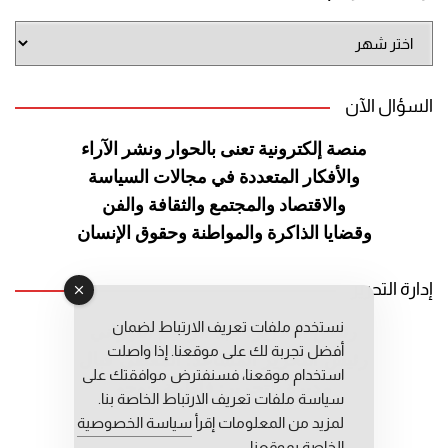
أرشيف
الموقع
السؤال الآن
منصة إلكترونية تعنى بالحوار ونشر
الآراء
والأفكار المتعددة في مجالات
السياسة
والاقتصاد والمجتمع والثقافة
والفن
وقضايا الذاكرة والمواطنة
وحقوق الإنسان
إدارة التحرير
نستخدم ملفات تعريف الارتباط لضمان
رئيس التحرير: عبد الرحيم التوراني
أفضل تجربة لك على موقعنا. إذا واصلت
رئيس التحرير المساعد: المعطي قبال
استخدام موقعنا، فسنفترض موافقتك على
مديرة التحرير: فاطمة حوحو
سياسة ملفات تعريف الارتباط الخاصة بنا.
لمزيد من المعلومات إقرأ
سياسة الخصوصية
الخاصة بموقعنا.