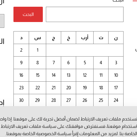
أر
البحث
أر
الم
ن
ث
أرب
خ
ج
س
د
ال
2
1
9
8
7
6
5
4
3
16
15
14
13
12
11
10
23
22
21
20
19
18
17
30
29
28
27
26
25
24
إد
31
ستخدم ملفات تعريف الارتباط لضمان أفضل تجربة لك على موقعنا. إذا وا
أغسطس 2026
ستخدام موقعنا، فسنفترض موافقتك على سياسة ملفات تعريف الارتباط
لخاصة بنا. لمزيد من المعلومات إقرأ
سياسة الخصوصية
الخاصة بموقعنا.