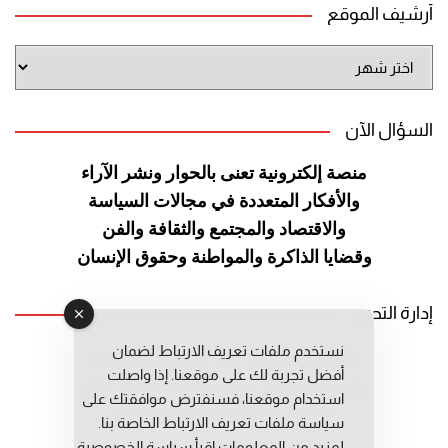
أرشيف الموقع
أرشيف
الموقع
السؤال الآن
منصة إلكترونية تعنى بالحوار ونشر
الآراء
والأفكار المتعددة في مجالات
السياسة
والاقتصاد والمجتمع والثقافة
والفن
وقضايا الذاكرة والمواطنة
وحقوق الإنسان
إدارة التحرير
نستخدم ملفات تعريف الارتباط لضمان
رئيس التحرير: عبد الرحيم التوراني
أفضل تجربة لك على موقعنا. إذا واصلت
رئيس التحرير المساعد: المعطي قبال
استخدام موقعنا، فسنفترض موافقتك على
مديرة التحرير: فاطمة حوحو
سياسة ملفات تعريف الارتباط الخاصة بنا.
لمزيد من المعلومات إقرأ
سياسة الخصوصية