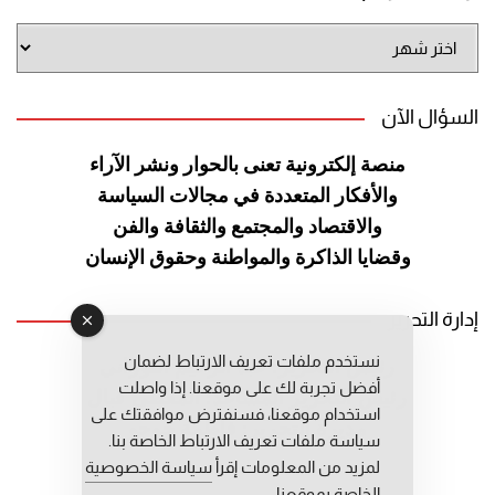
أرشيف
الموقع
السؤال الآن
منصة إلكترونية تعنى بالحوار ونشر
الآراء
والأفكار المتعددة في مجالات
السياسة
والاقتصاد والمجتمع والثقافة
والفن
وقضايا الذاكرة والمواطنة
وحقوق الإنسان
إدارة التحرير
نستخدم ملفات تعريف الارتباط لضمان
رئيس التحرير: عبد الرحيم التوراني
أفضل تجربة لك على موقعنا. إذا واصلت
رئيس التحرير المساعد: المعطي قبال
استخدام موقعنا، فسنفترض موافقتك على
مديرة التحرير: فاطمة حوحو
سياسة ملفات تعريف الارتباط الخاصة بنا.
لمزيد من المعلومات إقرأ
سياسة الخصوصية
الخاصة بموقعنا.