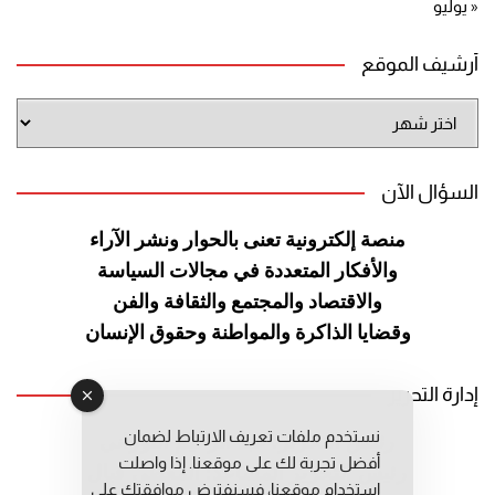
« يوليو
أرشيف الموقع
أرشيف
الموقع
السؤال الآن
منصة إلكترونية تعنى بالحوار ونشر
الآراء
والأفكار المتعددة في مجالات
السياسة
والاقتصاد والمجتمع والثقافة
والفن
وقضايا الذاكرة والمواطنة
وحقوق الإنسان
إدارة التحرير
نستخدم ملفات تعريف الارتباط لضمان
رئيس التحرير: عبد الرحيم التوراني
أفضل تجربة لك على موقعنا. إذا واصلت
رئيس التحرير المساعد: المعطي قبال
استخدام موقعنا، فسنفترض موافقتك على