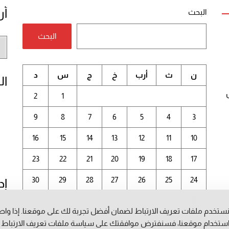
أر
البحث
البحث
أر
الم
ن
ث
أرب
خ
ج
س
د
ال
2
1
9
8
7
6
5
4
3
16
15
14
13
12
11
10
23
22
21
20
19
18
17
30
29
28
27
26
25
24
إد
31
ستخدم ملفات تعريف الارتباط لضمان أفضل تجربة لك على موقعنا. إذا وا
أغسطس 2026
ستخدام موقعنا، فسنفترض موافقتك على سياسة ملفات تعريف الارتباط