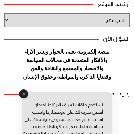
أرشيف الموقع
أرشيف
الموقع
السؤال الآن
منصة إلكترونية تعنى بالحوار ونشر
الآراء
والأفكار المتعددة في مجالات
السياسة
والاقتصاد والمجتمع والثقافة
والفن
وقضايا الذاكرة والمواطنة
وحقوق الإنسان
إدارة التحرير
نستخدم ملفات تعريف الارتباط لضمان
رئيس التحرير: عبد الرحيم التوراني
أفضل تجربة لك على موقعنا. إذا واصلت
رئيس التحرير المساعد: المعطي قبال
استخدام موقعنا، فسنفترض موافقتك على
مديرة التحرير: فاطمة حوحو
سياسة ملفات تعريف الارتباط الخاصة بنا.
لمزيد من المعلومات إقرأ
سياسة الخصوصية