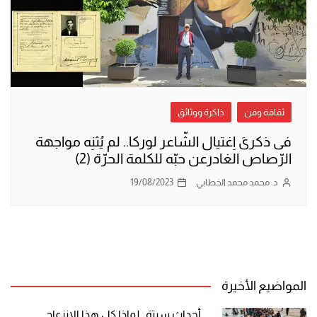
ثقافة وفن
ذاكرة ووثائق
فى ذكرىَ اِغتيال الشّاعر لوركا.. لم يُثنِه مواجهة
الرّصاص الغادرعن حبّه للكلمة الحرّة (2)
د. محمد محمد الخطابي
19/08/2023
المواضيع الأخيرة
أحداث سبتة.. لماذا كل هذا الانزعاج