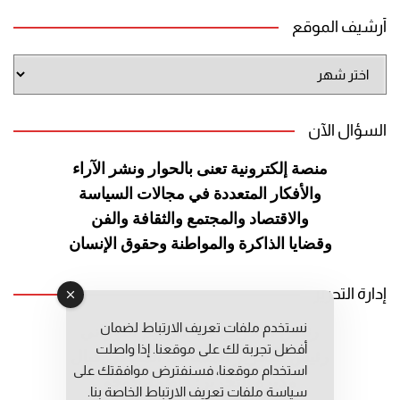
أرشيف الموقع
أرشيف
الموقع
السؤال الآن
منصة إلكترونية تعنى بالحوار ونشر
الآراء
والأفكار المتعددة في مجالات
السياسة
والاقتصاد والمجتمع والثقافة
والفن
وقضايا الذاكرة والمواطنة
وحقوق الإنسان
إدارة التحرير
نستخدم ملفات تعريف الارتباط لضمان
رئيس التحرير: عبد الرحيم التوراني
أفضل تجربة لك على موقعنا. إذا واصلت
رئيس التحرير المساعد: المعطي قبال
استخدام موقعنا، فسنفترض موافقتك على
مديرة التحرير: فاطمة حوحو
سياسة ملفات تعريف الارتباط الخاصة بنا.