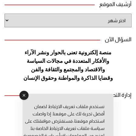
أرشيف الموقع
أرشيف
الموقع
السؤال الآن
منصة إلكترونية تعنى بالحوار ونشر
الآراء
والأفكار المتعددة في مجالات
السياسة
والاقتصاد والمجتمع والثقافة
والفن
وقضايا الذاكرة والمواطنة
وحقوق الإنسان
إدارة التحرير
نستخدم ملفات تعريف الارتباط لضمان
رئيس التحرير: عبد الرحيم التوراني
أفضل تجربة لك على موقعنا. إذا واصلت
رئيس التحرير المساعد: المعطي قبال
استخدام موقعنا، فسنفترض موافقتك على
مديرة التحرير: فاطمة حوحو
سياسة ملفات تعريف الارتباط الخاصة بنا.
لمزيد من المعلومات إقرأ
سياسة الخصوصية