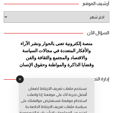
أرشيف الموقع
أرشيف
الموقع
السؤال الآن
منصة إلكترونية تعنى بالحوار ونشر
الآراء
والأفكار المتعددة في مجالات
السياسة
والاقتصاد والمجتمع والثقافة
والفن
وقضايا الذاكرة والمواطنة
وحقوق الإنسان
إدارة التحرير
نستخدم ملفات تعريف الارتباط لضمان
رئيس التحرير: عبد الرحيم التوراني
أفضل تجربة لك على موقعنا. إذا واصلت
رئيس التحرير المساعد: المعطي قبال
استخدام موقعنا، فسنفترض موافقتك على
مديرة التحرير: فاطمة حوحو
سياسة ملفات تعريف الارتباط الخاصة بنا.
لمزيد من المعلومات إقرأ
سياسة الخصوصية