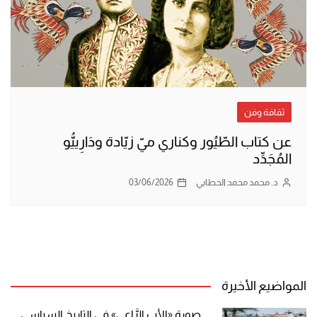
ثقافة وفن
عن كتاب الطّيُور وكناري ميّ زيّادة ودَارِييُّو
المُجَدِّد
د. محمد محمد الخطابي
03/06/2026
المواضيع الأخيرة
صورة «الأب الرَّاعي» في التاريخ السياسي