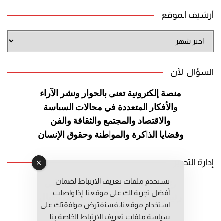
أرشيف الموقع
أرشيف
الموقع
السؤال الآن
منصة إلكترونية تعنى بالحوار ونشر
الآراء
والأفكار المتعددة في مجالات
السياسة
والاقتصاد والمجتمع والثقافة
والفن
وقضايا الذاكرة والمواطنة
وحقوق الإنسان
إدارة التحرير
نستخدم ملفات تعريف الارتباط لضمان
رئيس التحرير: عبد الرحيم التوراني
أفضل تجربة لك على موقعنا. إذا واصلت
رئيس التحرير المساعد: المعطي قبال
استخدام موقعنا، فسنفترض موافقتك على
مديرة التحرير: فاطمة حوحو
سياسة ملفات تعريف الارتباط الخاصة بنا.