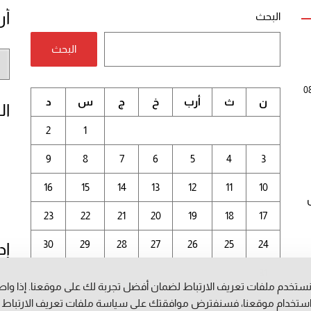
أر
البحث
البحث
أر
الم
0
ن
ث
أرب
خ
ج
س
د
ال
2
1
9
8
7
6
5
4
3
16
15
14
13
12
11
10
23
22
21
20
19
18
17
30
29
28
27
26
25
24
إد
31
ستخدم ملفات تعريف الارتباط لضمان أفضل تجربة لك على موقعنا. إذا وا
أغسطس 2026
ستخدام موقعنا، فسنفترض موافقتك على سياسة ملفات تعريف الارتباط