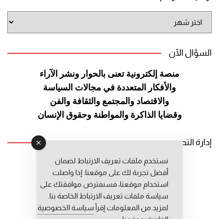
أرشيف
الموقع
السؤال الآن
منصة إلكترونية تعنى بالحوار ونشر
الآراء
والأفكار المتعددة في مجالات
السياسة
والاقتصاد والمجتمع والثقافة
والفن
وقضايا الذاكرة والمواطنة
وحقوق الإنسان
إدارة التحرير
نستخدم ملفات تعريف الارتباط لضمان
رئيس التحرير: عبد الرحيم التوراني
أفضل تجربة لك على موقعنا. إذا واصلت
رئيس التحرير المساعد: المعطي قبال
استخدام موقعنا، فسنفترض موافقتك على
مديرة التحرير: فاطمة حوحو
سياسة ملفات تعريف الارتباط الخاصة بنا.
لمزيد من المعلومات إقرأ
سياسة الخصوصية