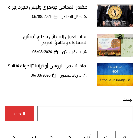
حضور المحامي جوهري وليس مجرد إجراء
جلال الطاهر
06/08/2026
اتحاد العمل النسائي يطلق “ميثاق
المساواة وتكافؤ الفرص”
السؤال الآن
06/08/2026
لماذا يُسمي الروس أوكرانيا “الدولة 404″؟
د. زياد منصور
06/08/2026
البحث
البحث
ن
ث
أرب
خ
ج
س
د