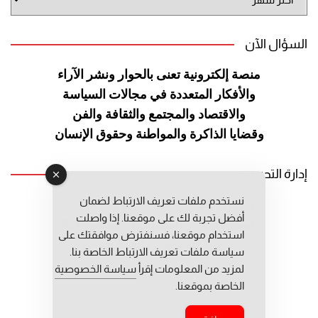
الموقع
السؤال الآن
منصة إلكترونية تعنى بالحوار ونشر
الآراء
والأفكار المتعددة في مجالات
السياسة
والاقتصاد والمجتمع والثقافة
والفن
وقضايا الذاكرة والمواطنة
وحقوق الإنسان
إدارة التحرير
نستخدم ملفات تعريف الارتباط لضمان
رئيس التحرير: عبد الرحيم التوراني
أفضل تجربة لك على موقعنا. إذا واصلت
رئيس التحرير المساعد: المعطي قبال
استخدام موقعنا، فسنفترض موافقتك على
مديرة التحرير: فاطمة حوحو
سياسة ملفات تعريف الارتباط الخاصة بنا.
لمزيد من المعلومات إقرأ
سياسة الخصوصية
الخاصة بموقعنا.