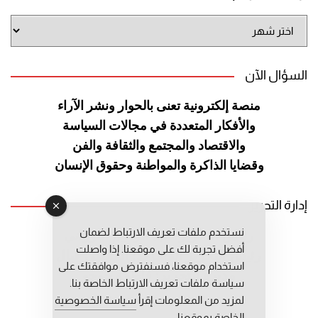
أرشيف
الموقع
السؤال الآن
منصة إلكترونية تعنى بالحوار ونشر
الآراء
والأفكار المتعددة في مجالات
السياسة
والاقتصاد والمجتمع والثقافة
والفن
وقضايا الذاكرة والمواطنة
وحقوق الإنسان
إدارة التحرير
نستخدم ملفات تعريف الارتباط لضمان
رئيس التحرير: عبد الرحيم التوراني
أفضل تجربة لك على موقعنا. إذا واصلت
رئيس التحرير المساعد: المعطي قبال
استخدام موقعنا، فسنفترض موافقتك على
مديرة التحرير: فاطمة حوحو
سياسة ملفات تعريف الارتباط الخاصة بنا.
لمزيد من المعلومات إقرأ
سياسة الخصوصية
الخاصة بموقعنا.