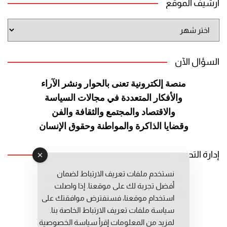
أرشيف الموقع
أرشيف
الموقع
السؤال الآن
منصة إلكترونية تعنى بالحوار ونشر
الآراء
والأفكار المتعددة في مجالات
السياسة
والاقتصاد والمجتمع والثقافة
والفن
وقضايا الذاكرة والمواطنة
وحقوق الإنسان
إدارة التحرير
نستخدم ملفات تعريف الارتباط لضمان
رئيس التحرير: عبد الرحيم التوراني
أفضل تجربة لك على موقعنا. إذا واصلت
رئيس التحرير المساعد: المعطي قبال
استخدام موقعنا، فسنفترض موافقتك على
مديرة التحرير: فاطمة حوحو
سياسة ملفات تعريف الارتباط الخاصة بنا.
لمزيد من المعلومات إقرأ
سياسة الخصوصية