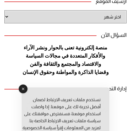
أرشيف الموقع
أرشيف
الموقع
السؤال الآن
منصة إلكترونية تعنى بالحوار ونشر
الآراء
والأفكار المتعددة في مجالات
السياسة
والاقتصاد والمجتمع والثقافة
والفن
وقضايا الذاكرة والمواطنة
وحقوق الإنسان
إدارة التحرير
نستخدم ملفات تعريف الارتباط لضمان
رئيس التحرير: عبد الرحيم التوراني
أفضل تجربة لك على موقعنا. إذا واصلت
رئيس التحرير المساعد: المعطي قبال
استخدام موقعنا، فسنفترض موافقتك على
مديرة التحرير: فاطمة حوحو
سياسة ملفات تعريف الارتباط الخاصة بنا.
لمزيد من المعلومات إقرأ
سياسة الخصوصية