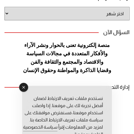
أرشيف
الموقع
السؤال الآن
منصة إلكترونية تعنى بالحوار ونشر
الآراء
والأفكار المتعددة في مجالات
السياسة
والاقتصاد والمجتمع والثقافة
والفن
وقضايا الذاكرة والمواطنة
وحقوق الإنسان
إدارة التحرير
نستخدم ملفات تعريف الارتباط لضمان
رئيس التحرير: عبد الرحيم التوراني
أفضل تجربة لك على موقعنا. إذا واصلت
رئيس التحرير المساعد: المعطي قبال
استخدام موقعنا، فسنفترض موافقتك على
مديرة التحرير: فاطمة حوحو
سياسة ملفات تعريف الارتباط الخاصة بنا.
لمزيد من المعلومات إقرأ
سياسة الخصوصية