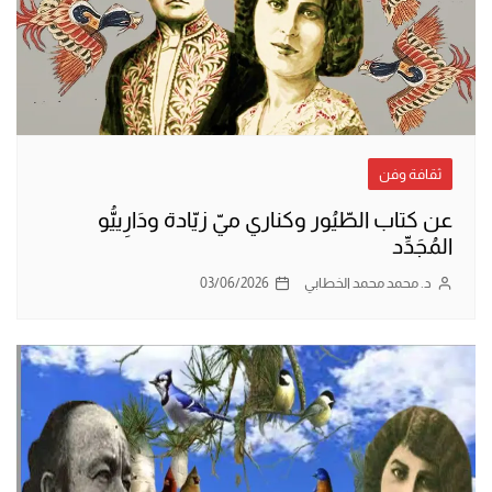
ثقافة وفن
عن كتاب الطّيُور وكناري ميّ زيّادة ودَارِييُّو
المُجَدِّد
د. محمد محمد الخطابي
03/06/2026