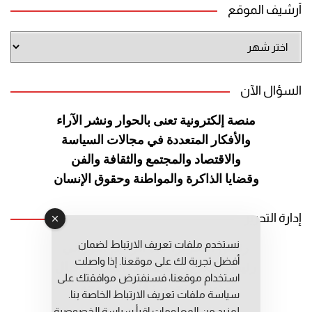
أرشيف الموقع
أرشيف
الموقع
السؤال الآن
منصة إلكترونية تعنى بالحوار ونشر
الآراء
والأفكار المتعددة في مجالات
السياسة
والاقتصاد والمجتمع والثقافة
والفن
وقضايا الذاكرة والمواطنة
وحقوق الإنسان
إدارة التحرير
نستخدم ملفات تعريف الارتباط لضمان
رئيس التحرير: عبد الرحيم التوراني
أفضل تجربة لك على موقعنا. إذا واصلت
رئيس التحرير المساعد: المعطي قبال
استخدام موقعنا، فسنفترض موافقتك على
مديرة التحرير: فاطمة حوحو
سياسة ملفات تعريف الارتباط الخاصة بنا.
لمزيد من المعلومات إقرأ
سياسة الخصوصية