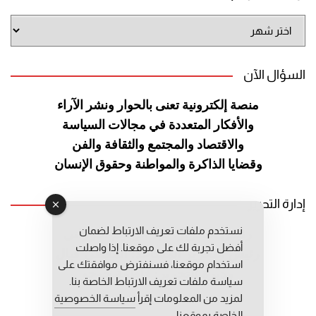
أرشيف
الموقع
السؤال الآن
منصة إلكترونية تعنى بالحوار ونشر
الآراء
والأفكار المتعددة في مجالات
السياسة
والاقتصاد والمجتمع والثقافة
والفن
وقضايا الذاكرة والمواطنة
وحقوق الإنسان
إدارة التحرير
نستخدم ملفات تعريف الارتباط لضمان
رئيس التحرير: عبد الرحيم التوراني
أفضل تجربة لك على موقعنا. إذا واصلت
رئيس التحرير المساعد: المعطي قبال
استخدام موقعنا، فسنفترض موافقتك على
مديرة التحرير: فاطمة حوحو
سياسة ملفات تعريف الارتباط الخاصة بنا.
لمزيد من المعلومات إقرأ
سياسة الخصوصية
الخاصة بموقعنا.