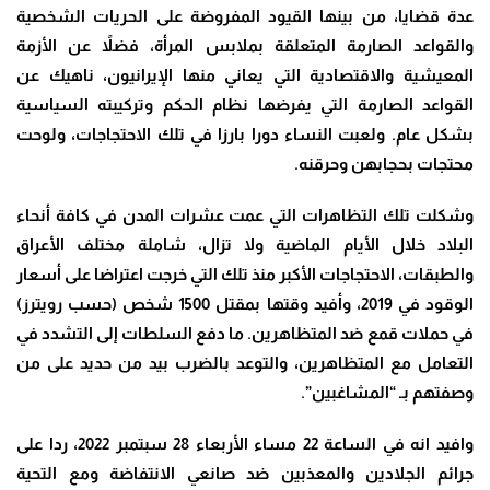
عدة قضايا، من بينها القيود المفروضة على الحريات الشخصية
والقواعد الصارمة المتعلقة بملابس المرأة، فضلاً عن الأزمة
المعيشية والاقتصادية التي يعاني منها الإيرانيون، ناهيك عن
القواعد الصارمة التي يفرضها نظام الحكم وتركيبته السياسية
بشكل عام. ولعبت النساء دورا بارزا في تلك الاحتجاجات، ولوحت
محتجات بحجابهن وحرقنه.
وشكلت تلك التظاهرات التي عمت عشرات المدن في كافة أنحاء
البلاد خلال الأيام الماضية ولا تزال، شاملة مختلف الأعراق
والطبقات، الاحتجاجات الأكبر منذ تلك التي خرجت اعتراضا على أسعار
الوقود في 2019، وأفيد وقتها بمقتل 1500 شخص (حسب رويترز)
في حملات قمع ضد المتظاهرين. ما دفع السلطات إلى التشدد في
التعامل مع المتظاهرين، والتوعد بالضرب بيد من حديد على من
وصفتهم بـ “المشاغبين”.
وافيد انه في الساعة 22 مساء الأربعاء 28 سبتمبر 2022، ردا على
جرائم الجلادين والمعذبين ضد صانعي الانتفاضة ومع التحية