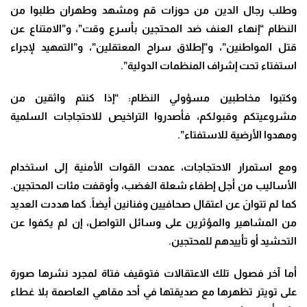
وطلب رجال الدين من حوزات قم ومشهد وطهران طلبوا من
النظام “إنهاء العنف ضد المحتجين بأسرع وقت”، و”الامتناع عن
قتل المواطنين”، و”إطلاق سراح المعتقلين”، و”التمهيد لإجراء
استفتاء تحت إشراف المنظمات الدولية”.
وكتبوا مخاطبين مسؤولي النظام: “إذا كنتم واثقين من
مشروعيتكم وقبولكم، فأصدروا التراخيص للاحتجاجات السلمية
ومهدوا الأرضية للاستفتاء”.
ومع استمرار الاحتجاجات، عمدت القوات الأمنية إلى استخدام
الأساليب من أجل إطفاء شعلة الغضب، وأوقفت مئات المحتجين.
كما لم تتوانَ عن اعتقال صحافيين وفنانين أيضاً. كما هددت العديد
من المشاهير والمؤثرين على وسائل التواصل، إن لم يكفوا عن
التحشيد أو تأييدهم للمحتجين.
أما آخر فصول تلك الاعتقالات فتوقيف فتاة لمجرد نشرها صورة
على تويتر تظهرها مع صديقتها في أحد مقاهي العاصمة بلا غطاء