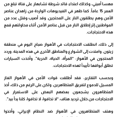
مهسا أميني، وكذلك اعتداء قائد شرطة تشابهار على فتاة تبلغ من
العمر 15 عاماً. كما ظهر في الفيديوهات الواردة من زاهدان عناصر
الأمن وهم يطلقون النار على المحتجين. وقد أصيب وقتل عدد من
المواطنين إثر إطلاق النار من قبل عناصر الأمن أثناء محاولتهم قمع
هذه الاحتجاجات.
إلى ذلك، انطلقت الاحتجاجات في الأهواز صباح اليوم في منطقة
زيتون. وامتدت إلى الشوارع والمناطق الأخرى في هذه المدينة. وردد
المحتجون في الأهواز: “المرأة، الحياة، الحرية”. وأخذت السيارات
تطلق أبواقها تأييداً لهذه الاحتجاجات.
وبحسب التقارير، فقد أطلقت قوات الأمن في الأهواز الغاز
المسيل للدموع لتفريق المتظاهرين. ولكن على الرغم من ذلك، أخذ
المتظاهرون يشجعون بعضهم البعض على الاستمرار في
الاحتجاجات من خلال ترديد هتاف: “لا تخافوا، لا تخافوا، كلنا يداً بيد”.
وهتف المتظاهرون في الأهواز ضد النظام الإيراني، وأخذوا