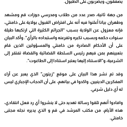
يصفقون، ويضربون على الطبول.
من جهة ثانية، صدر عدد من طلاب ومدرسي حوزات قم ومشهد
وطهران بيانا أعلنوا فيه أنه على افتراض القبول بولاية على خامنئي،
فإنه معزول عن الولاية بسبب “الجرائم الكثيرة التي ارتكبها طيلة
سنوات حكمه وبسبب تكبره وتفرعنه واستبداده بالرأي”. وأكد البيان
على أن الأحكام الصادرة من خامنئي والمسؤولين الذين قام
بتعيينهم بمن فيهم رئيس السلطة القضائية والقضاة تفتقر إلى
الشرعية، و”الاستناد إليها يعتبر استنادا إلى الطاغوت”.
وقد تم نشر هذا البيان على موقع “زيتون” الذي يعبر عن آراء
المفكرين الدينيين. واكدوا في بيانهم، على أن الحجاب الإجباري ليس
له أي دليل شرعي.
وافادوا أنهم تلقوا رسالة تهديد حتى لا ينشروا أي رد فعل انتقادي،
هذه الأيام، من مكتب المرشد في قم و الذي يديره نجله مجتبى
خامنئي.