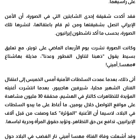
على رأسيهما.
فقد أكدت شقيقة إحدى الشابتين التي في الصورة، أن الأمن
الإيراني اتصل بشقيقتها ومن ثم قام باعتقالها، لنشرها تلك
الصورة، بحسب ما أكد ناشطون إيرانيون.
وكانت الصورة نشرت يوم الأربعاء الماضي على تويتر، مع تعليق
بسيط يقول “ذهبنا لتناول الفطور وعدنا”، مذيلة بهاشتاغ
#مهسا_أميني!
أتى ذلك، بعدما عمدت السلطات الأمنية أمس الخميس إلى اعتقال
الفنان الشهير محليا، شيرفين هاجيبور، بعدما انتشرت أغنيته
المؤيدة للتظاهرات كالنار في الهشيم، محققة 30 مليون مشاهدة
على مواقع التواصل خلال يومين. ما أغاظ على ما يبدو السلطات
في البلاد، لاسيما أن الأغنية “المؤثرة” كما وصفت من قبل آلاف
الإيرانيين، تدافع عن حق التظاهر، وتؤيد حقوق المرأة وحرية لباسها.
وقد أشعلت وفاة الفتاة مهسا أميني نار الغضب في البلاد حول