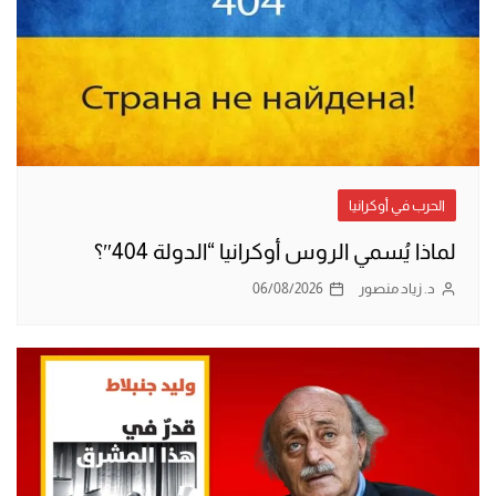
الحرب في أوكرانيا
لماذا يُسمي الروس أوكرانيا “الدولة 404″؟
د. زياد منصور
06/08/2026